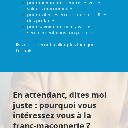
pour mieux comprendre les vraies
valeurs maçonniques
pour éviter les erreurs que font 90 %
des profanes
pour savoir comment avancer
sereinement dans ton parcours
Ils vous aideront à aller plus loin que
l'ebook.
En attendant, dites moi
juste : pourquoi vous
intéressez vous à la
franc-maçonnerie ?