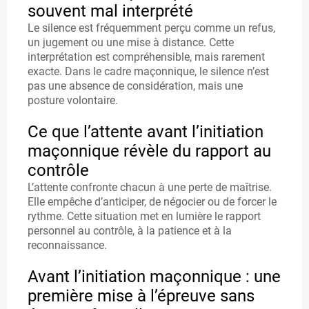
r
souvent mal interprété
E
Le silence est fréquemment perçu comme un refus,
B
un jugement ou une mise à distance. Cette
interprétation est compréhensible, mais rarement
O
exacte. Dans le cadre maçonnique, le silence n’est
pas une absence de considération, mais une
O
posture volontaire.
K
Ce que l’attente avant l’initiation
maçonnique révèle du rapport au
contrôle
L
L’attente confronte chacun à une perte de maîtrise.
A
Elle empêche d’anticiper, de négocier ou de forcer le
rythme. Cette situation met en lumière le rapport
F
personnel au contrôle, à la patience et à la
O
reconnaissance.
R
Avant l’initiation maçonnique : une
M
première mise à l’épreuve sans