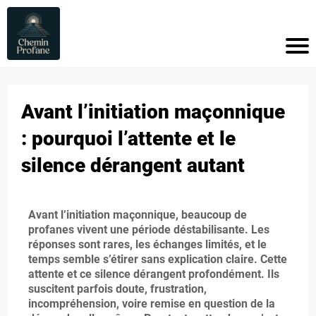
A
C
C
Avant l’initiation maçonnique
U
: pourquoi l’attente et le
EI
silence dérangent autant
L
i
Avant l’initiation maçonnique, beaucoup de
profanes vivent une période déstabilisante. Les
A
r
réponses sont rares, les échanges limités, et le
R
temps semble s’étirer sans explication claire. Cette
i
attente et ce silence dérangent profondément. Ils
TI
suscitent parfois doute, frustration,
incompréhension, voire remise en question de la
C
l