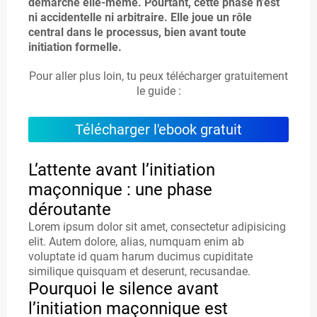
démarche elle-même. Pourtant, cette phase n’est
L
ni accidentelle ni arbitraire. Elle joue un rôle
central dans le processus, bien avant toute
E
initiation formelle.
S
Pour aller plus loin, tu peux télécharger gratuitement
le guide :
C
Télécharger l'ebook gratuit
O
t
L’attente avant l’initiation
N
maçonnique : une phase
T
déroutante
A
Lorem ipsum dolor sit amet, consectetur adipisicing
t
elit. Autem dolore, alias, numquam enim ab
C
voluptate id quam harum ducimus cupiditate
similique quisquam et deserunt, recusandae.
T
Pourquoi le silence avant
l’initiation maçonnique est