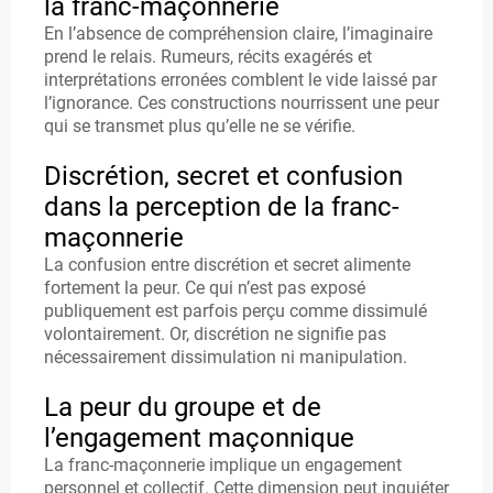
la franc-maçonnerie
r
E
En l’absence de compréhension claire, l’imaginaire
prend le relais. Rumeurs, récits exagérés et
B
interprétations erronées comblent le vide laissé par
O
l’ignorance. Ces constructions nourrissent une peur
qui se transmet plus qu’elle ne se vérifie.
O
Discrétion, secret et confusion
K
dans la perception de la franc-
maçonnerie
La confusion entre discrétion et secret alimente
L
fortement la peur. Ce qui n’est pas exposé
A
publiquement est parfois perçu comme dissimulé
volontairement. Or, discrétion ne signifie pas
F
nécessairement dissimulation ni manipulation.
O
La peur du groupe et de
R
l’engagement maçonnique
M
La franc-maçonnerie implique un engagement
personnel et collectif. Cette dimension peut inquiéter