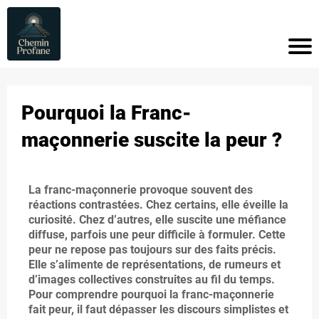
A
C
C
Pourquoi la Franc-
U
maçonnerie suscite la peur ?
EI
L
i
La franc-maçonnerie provoque souvent des
réactions contrastées. Chez certains, elle éveille la
curiosité. Chez d’autres, elle suscite une méfiance
A
diffuse, parfois une peur difficile à formuler. Cette
r
peur ne repose pas toujours sur des faits précis.
R
i
Elle s’alimente de représentations, de rumeurs et
d’images collectives construites au fil du temps.
TI
Pour comprendre pourquoi la franc-maçonnerie
C
fait peur, il faut dépasser les discours simplistes et
l