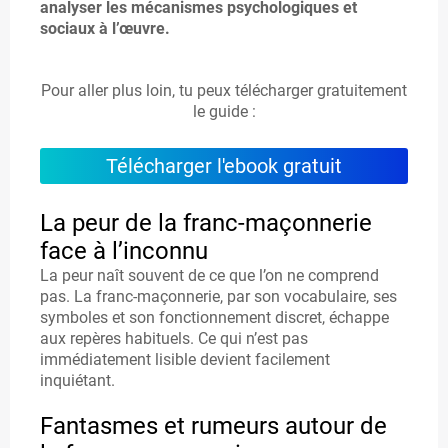
analyser les mécanismes psychologiques et
L
sociaux à l’œuvre.
E
S
Pour aller plus loin, tu peux télécharger gratuitement
le guide :
Télécharger l'ebook gratuit
C
O
La peur de la franc-maçonnerie
t
N
face à l’inconnu
La peur naît souvent de ce que l’on ne comprend
T
pas. La franc-maçonnerie, par son vocabulaire, ses
A
symboles et son fonctionnement discret, échappe
t
aux repères habituels. Ce qui n’est pas
C
immédiatement lisible devient facilement
inquiétant.
T
Fantasmes et rumeurs autour de