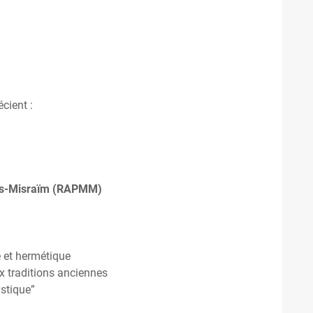
cient :
his-Misraïm (RAPMM)
 et hermétique
ux traditions anciennes
ystique”