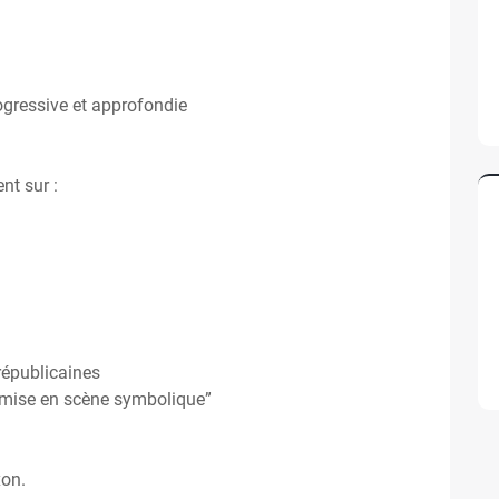
ogressive et approfondie
nt sur :
 républicaines
“mise en scène symbolique”
xon.