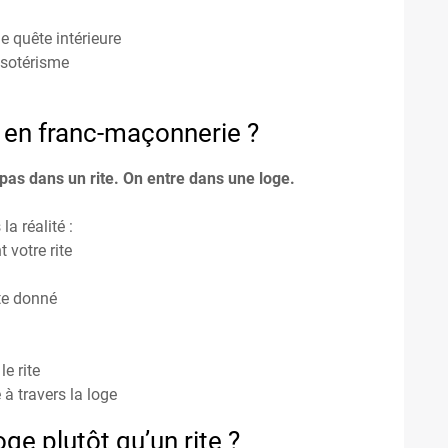
e quête intérieure
ésotérisme
e en franc-maçonnerie ?
 pas dans un rite. On entre dans une loge.
a réalité :
 votre rite
ite donné
le rite
 à travers la loge
e plutôt qu’un rite ?