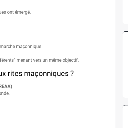
iques ont émergé.
 démarche maçonnique
férents” menant vers un même objectif.
aux rites maçonniques ?
(REAA)
onde.